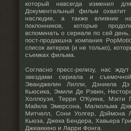
который навсегда изменил для
Документальный фильм охватит
наследие, а также влияние н
поклонников, которые прод
вспоминать о сериале по сей день
пост-продакшна компания PopMoti
список актеров (и не только), кото
съемках фильма.
Согласно пресс-релизу, нас жду
звездами сериала и съемочной
Эванджелин Лилли, Дэниела Дэ
Кьюсика, Эмили Де Рэвин, Нестор
Холлоуэя, Терри О'Куина, Мэгги 
Майкла Эмерсона, Малкольма Дэв
Митчелл, Сони Уолгер, Дэймона 
Кьюза, Джека Бендера, Хавьера Гр
Джиаккино и Ларри Фонга.