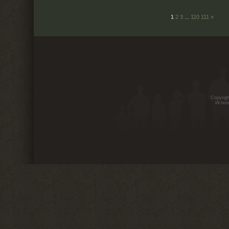
1
2
3
...
110
111
»
Copyrig
Испол