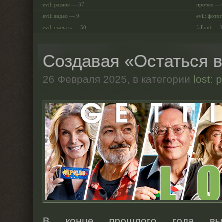
evil: разное
— 37
прочее
— 
evil: видео
— 9
evil: фото
evil: скачать
— 50
fallout
— 
Создавая «Остаться 
26 Февраля 2025,
в категории
lost: 
В конце прошлого года вы