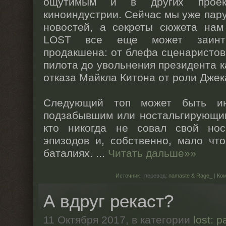
ощутимым и в других проек
киноиндустрии. Сейчас мы уже пару
новостей, а секреты сюжета нам
LOST все еще может заинтри
продакшена: от блефа сценаристов
пилота до увольнения президента к
отказа Майкла Китона от роли Джек
Следующий топ может быть ин
подзабывшим или ностальгирующим
кто никогда не совал свой но
эпизодов и, собственно, мало чт
баталиях.
...
Читать дальше»»
Источник
| перевод:
namaste & Rage_
|
Ко
А вдруг рекаст?
11 Октября 2017,
в категории
lost: 