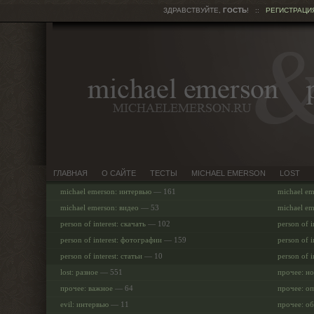
ЗДРАВСТВУЙТЕ,
ГОСТЬ
!
::
РЕГИСТРАЦИ
ГЛАВНАЯ
О САЙТЕ
ТЕСТЫ
MICHAEL EMERSON
LOST
michael emerson: интервью
— 161
michael e
michael emerson: видео
— 53
michael em
person of interest: скачать
— 102
person of i
person of interest: фотографии
— 159
person of i
person of interest: статьи
— 10
person of i
lost: разное
— 551
прочее: но
прочее: важное
— 64
прочее: о
evil: интервью
— 11
прочее: о