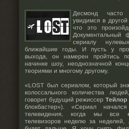
Десмонд часто
увидимся в другой
что это произойд
Документальный ф
сериалу нулев
ближайшие годы. И пусть у про
выхода, он намерен пройтись п
начинке шоу, неоднозначной конц
теориями и многому другому.
«LOST был сериалом, который зна
колоссального количества люде
говорит будущий режиссер
Тейлор
блокбастер»). «Сериал началс
телевидения, когда мы все 
телевизоров неделю за неделей, 
будет дальше. Я хочу снять фил