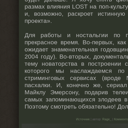
размах влияния LOST на поп-культу
и, возможно, раскроет истинную
проекта».
Для работы и ностальгии по п
прекрасное время. Во-первых, как
ожидает знаменательная годовщин
2004 году). Во-вторых, документа
тему новаторства в построении с
которого мы наслаждаемся п
стриминговых сервисах (вроде Ne
пасхалки. И, конечно же, сериал
Майклу Эмерсону, подарив теле
самых запоминающихся злодеев в
Поэтому смотреть обязательно! До
Источник
| автор:
Rage_
|
Коммента