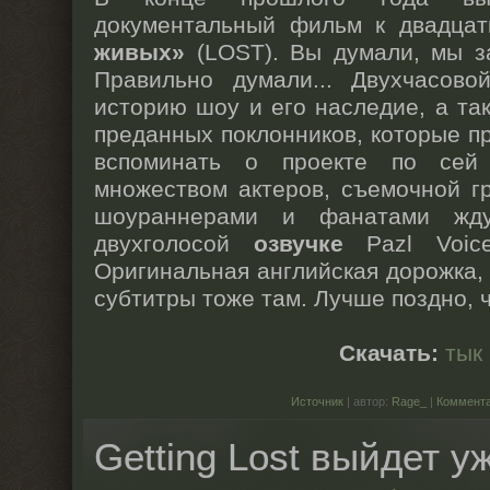
документальный фильм к двадца
живых»
(LOST). Вы думали, мы з
Правильно думали... Двухчасов
историю шоу и его наследие, а та
преданных поклонников, которые 
вспоминать о проекте по сей
множеством актеров, съемочной г
шоураннерами и фанатами жд
двухголосой
озвучке
Pazl Voic
Оригинальная английская дорожка, 
субтитры тоже там. Лучше поздно, ч
Скачать:
тык
Источник
| автор:
Rage_
|
Коммента
Getting Lost выйдет у