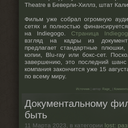
Theatre в Беверли-Хиллз, штат Кал
Фильм уже собрал огромную ауд
сетях и полностью финансируется
на Indiegogo.
Страница Indiego
взгляд на кадры из докумен
предлагает стандартные плюшки,
копии, Blu-ray или бокс-сет. Поск
завершению, это последний шанс 
компания закончится уже 15 август
по всему миру.
Источник
| автор:
Rage_
|
Коммента
Документальному фи
быть
11 Марта 2023,
в категории
lost: ра