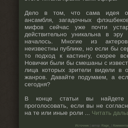
Дело в том, что сама идея ог
ансамбля, загадочных флэшбек
мифов сейчас уже почти уста
действительно уникальна в эру
началось. Многие из актеро
неизвестны публике, но если бы се
то подход к кастингу, скорее вс
Новички были бы смешаны с извес
лица которых зрители видели в 
жанров. Давайте подумаем, а е
сегодня?
В конце статьи вы найдете
проголосовать, если вы не соглас
на те или иные роли
...
Читать дал
Источник
| автор:
Rage_
|
Коммента