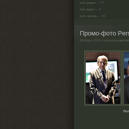
evil: разное
— 37
evil: видео
— 9
evil: скачать
— 50
Промо-фото Perso
09 Июня 2016,
в категории
person
Пол