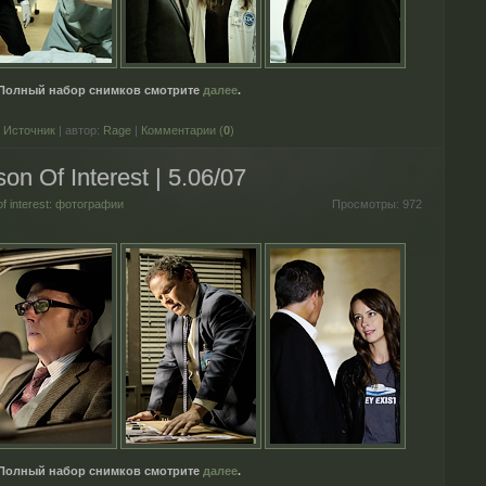
Полный набор снимков смотрите
далее
.
Источник
| автор:
Rage
|
Комментарии (
0
)
n Of Interest | 5.06/07
of interest: фотографии
Просмотры:
972
Полный набор снимков смотрите
далее
.