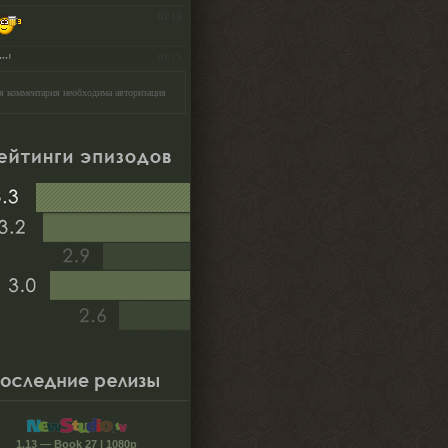
я комментария необходима авторизация
1.13 — Book 27 | 1080p