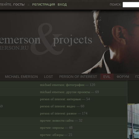
ТВУЙТЕ,
ГОСТЬ
!
::
РЕГИСТРАЦИЯ
ВХОД
ПОИСК:
MICHAEL EMERSON
LOST
PERSON OF INTEREST
EVIL
ФОРУМ
Г
michael emerson: фотографии
— 120
michael emerson: другие проекты
— 69
person of interest: интервью
— 54
59
person of interest: видео
— 60
person of interest: разное
— 174
прочее: новости сайта
— 32
прочее: опросы
— 48
прочее: обзоры
— 25