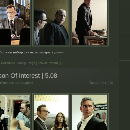
Полный набор снимков смотрите
далее
.
Источник
| автор:
Rage
|
Комментарии (
1
)
n Of Interest | 5.08
of interest: фотографии
Просмотры:
940