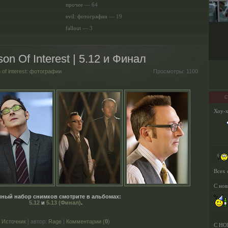
прочее
— 64
evil: фотографии
— 19
fallout
— 3
n Of Interest | 5.12 и Финал
 of interest: фотографии
Просмотры:
1100
С
ный набор снимков смотрите в альбомах:
5.12
и
5.13 (Финал)
.
Источник
| автор:
Rage
|
Комментарии (
0
)