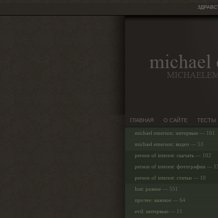
ЗДРАВС
ГЛАВНАЯ
О САЙТЕ
ТЕСТЫ
michael emerson: интервью
— 161
michael emerson: видео
— 53
person of interest: скачать
— 102
person of interest: фотографии
— 1
person of interest: статьи
— 10
lost: разное
— 551
прочее: важное
— 64
evil: интервью
— 11