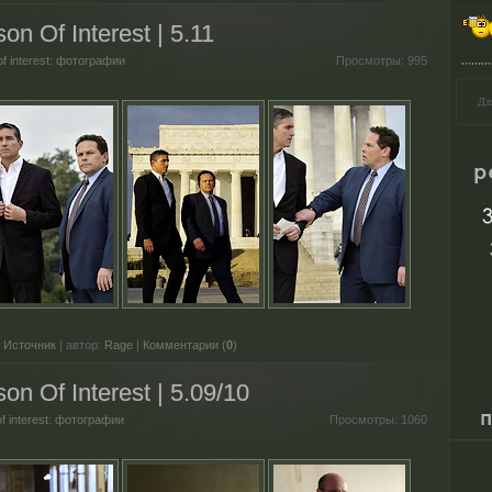
n Of Interest | 5.11
of interest: фотографии
Просмотры:
995
Дл
Источник
| автор:
Rage
|
Комментарии (
0
)
n Of Interest | 5.09/10
of interest: фотографии
Просмотры:
1060