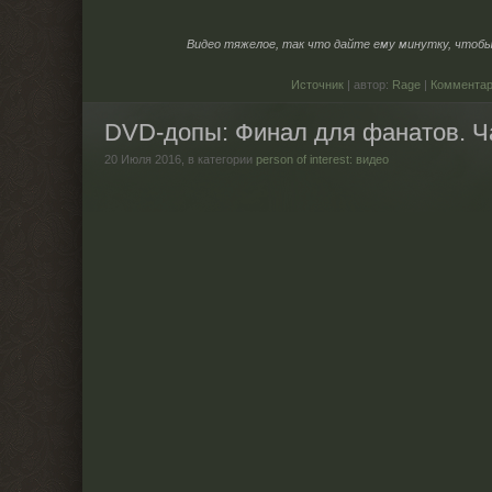
Видео тяжелое, так что дайте ему минутку, чтобы 
Источник
| автор:
Rage
|
Комментар
DVD-допы: Финал для фанатов. Ч
20 Июля 2016,
в категории
person of interest: видео