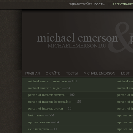
ЗДРАВСТВУЙТЕ,
ГОСТЬ
!
::
РЕГИСТРАЦИ
ГЛАВНАЯ
О САЙТЕ
ТЕСТЫ
MICHAEL EMERSON
LOST
michael emerson: интервью
— 161
michael em
michael emerson: видео
— 53
michael em
person of interest: скачать
— 102
person of i
person of interest: фотографии
— 159
person of i
person of interest: статьи
— 10
person of i
lost: разное
— 551
прочее: но
прочее: важное
— 64
прочее: о
evil: интервью
— 11
прочее: о