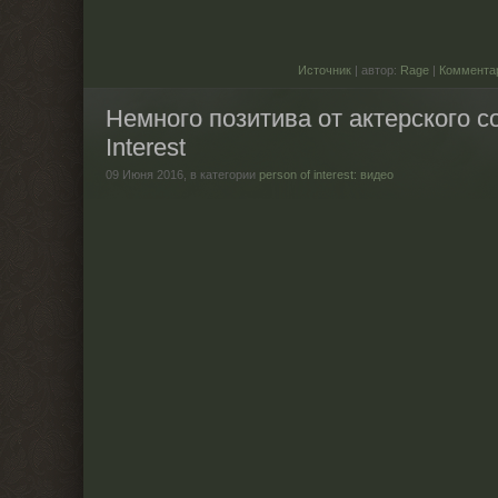
Источник
| автор:
Rage
|
Коммента
Немного позитива от актерского со
Interest
09 Июня 2016,
в категории
person of interest: видео