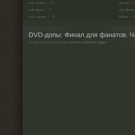
evil: разное
— 37
прочее
— 
evil: видео
— 9
evil: фото
evil: скачать
— 50
fallout
— 3
DVD-допы: Финал для фанатов. Ч
24 Июля 2016,
в категории
person of interest: видео