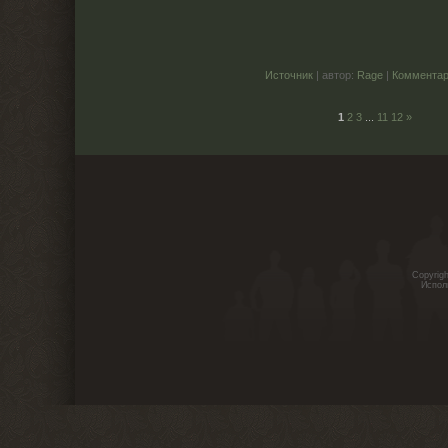
Источник
| автор:
Rage
|
Комментар
1
2
3
...
11
12
»
Copyrig
Испол