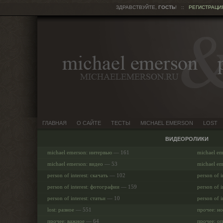
ЗДРАВСТВУЙТЕ,
ГОСТЬ
!
::
РЕГИСТРАЦИ
ГЛАВНАЯ
О САЙТЕ
ТЕСТЫ
MICHAEL EMERSON
LOST
ВИДЕОРОЛИКИ
michael emerson: интервью
— 161
michael e
michael emerson: видео
— 53
michael em
person of interest: скачать
— 102
person of i
person of interest: фотографии
— 159
person of i
person of interest: статьи
— 10
person of i
lost: разное
— 551
прочее: но
прочее: важное
— 64
прочее: о