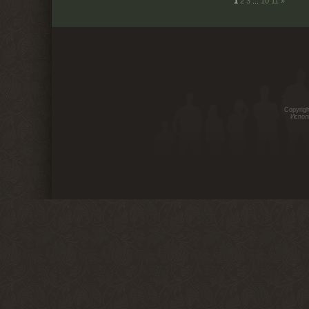
1
2
3
...
10
11
»
Copyrig
Испол