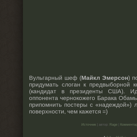
Вульгарный шеф (
Майкл Эмерсон
) 
придумать слоган к предвыборной 
(кандидат в президенты США). И
оппонента чернокожего Барака Обамы
припомнить постеры с «надеждой») 
поверхности, чем кажется =)
Источник
| автор:
Rage
|
Комментар