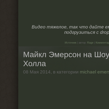
Видео тяжелое, так что дайте е
подгрузиться с dro
Источник
| автор:
Rage
|
Комментар
Майкл Эмерсон на Шоу
Холла
08 Мая 2014,
в категории
michael emer