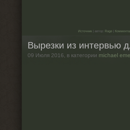
Источник
| автор:
Rage
|
Коммента
Вырезки из интервью д
09 Июля 2016,
в категории
michael eme