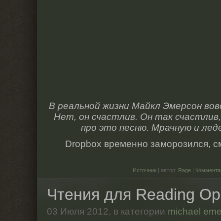
В реальной жизни Майкл Эмерсон вов
Нет, он счастлив. Он так счастлив
про это песню. Мрачную и лед
Dropbox временно заморозился, 
Источник
| автор:
Rage
|
Коммента
Чтения для Reading Op
03 Июля 2012,
в категории
michael eme