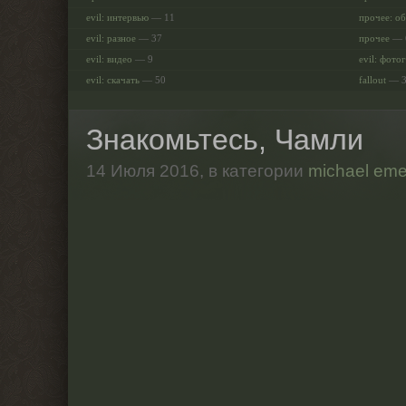
evil: интервью
— 11
прочее: о
evil: разное
— 37
прочее
— 
evil: видео
— 9
evil: фото
evil: скачать
— 50
fallout
— 
Знакомьтесь, Чамли
14 Июля 2016,
в категории
michael eme