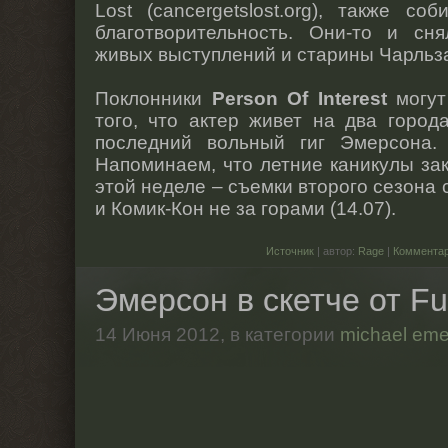
Lost (cancergetslost.org), также с
благотворительность. Они-то и сн
живых выступлений и старины Чарльз
Поклонники
Person Of Interest
могут
того, что актер живет на два город
последний вольный гиг Эмерсона. 
Напоминаем, что летние каникулы зак
этой неделе – съемки второго сезона
и Комик-Кон не за горами (14.07).
Источник
| автор:
Rage
|
Комментар
Эмерсон в скетче от Fu
14 Июня 2012,
в категории
michael eme