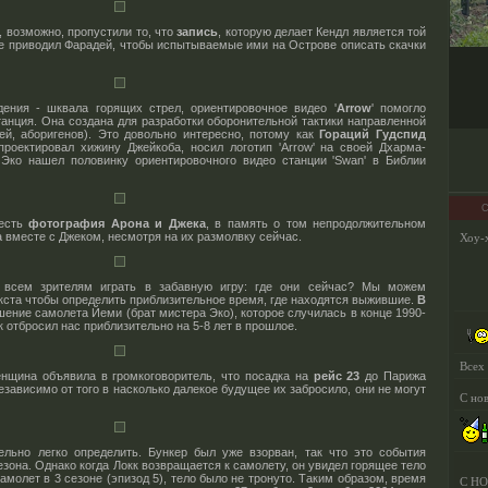
, возможно, пропустили то, что
запись
, которую делает Кендл является той
е приводил Фарадей, чтобы испытываемые ими на Острове описать скачки
ения - шквала горящих стрел, ориентировочное видео '
Arrow
' помогло
танция. Она создана для разработки оборонительной тактики направленной
лей, аборигенов). Это довольно интересно, потому как
Гораций Гудспид
проектировал хижину Джейкоба, носил логотип 'Arrow' на своей Дхарма-
 Эко нашел половинку ориентировочного видео станции 'Swan' в Библии
С
 есть
фотография Арона и Джека
, в память о том непродолжительном
а вместе с Джеком, несмотря на их размолвку сейчас.
 всем зрителям играть в забавную игру: где они сейчас? Мы можем
екста чтобы определить приблизительное время, где находятся выжившие.
В
шение самолета Йеми (брат мистера Эко), которое случилась в конце 1990-
 отбросил нас приблизительно на 5-8 лет в прошлое.
енщина объявила в громкоговоритель, что посадка на
рейс 23
до Парижа
езависимо от того в насколько далекое будущее их забросило, они не могут
льно легко определить. Бункер был уже взорван, так что это события
зона. Однако когда Локк возвращается к самолету, он увидел горящее тело
молет в 3 сезоне (эпизод 5), тело было не тронуто. Таким образом, время