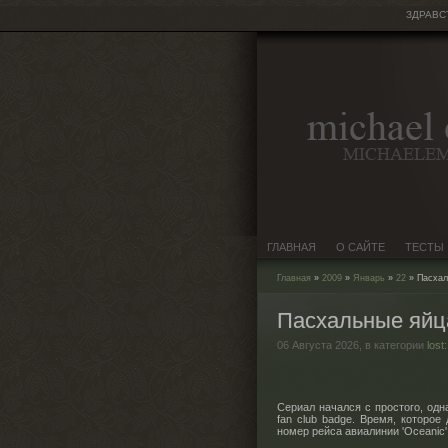
ЗДРАВС
ГЛАВНАЯ
О САЙТЕ
ТЕСТЫ
Главная
»
2009
»
Январь
»
22
» Пасхаль
Пасхальные яйца
06 Августа 2026,
в категории
lost
Сериал начался с простого, одн
fan club badge. Время, которо
номер рейса авиалинии 'Oceanic