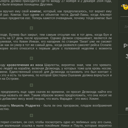
льперта должно приходится где-то между 27 ноября и 2 декабря 2004 года,
жек были впервые похищены Другими.
 он вручил ему свой
компас
, который, как предполагалось, тот вернет ему
й раз. Компас был одним из объектов теста Далай-Ламы, когда Альперт
женных предметов
его
. Теперь кажется очевидным, почему тогда компас был
Дл
зоде, Бункер был закрыт, тем самым отсылая нас в тот день, когда Бун и
 есть на 17 день после крушения. Однако Дезмон спрашивает, является ли
умевая, что Кевин Инман, его напарник по станции 'Swan' уже не сможет
ак как он умер в тот же самый день, когда развился самолет рейса Oceanic
скорее всего относится к первым двум с половиной неделям с момента
воду
кровотечения из носа
Шарлотты, вероятно зная, чем это чревато.
о людей на корабле, включая Дезмонда, у которых тоже шла кровь носом,
мени. Единственный способ для Дезмонда остановить это был контакт с
о это и есть та причина, по которой Шестерка Ошеаник должна вернуться и
я на Острове.
 предпринять еще один скачек во времени, он просит Дезмонда найти его
конца назвать ее имя. Таким образом можно предположить, что она носит не
о добавляет весу моей теории, что мать Фарадея - это мисс Хокинг.
увидеть
Мишель Родригез
- была ли она призраком, плодом воображения
естно.
стерил сэнгвич, он сел, чтобы посмотреть одно из любимых шоу его сына,
ная маленькая ссылка к ныне покойным Никки и Пауло, которые вероятно