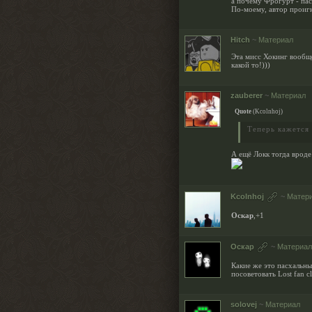
а почему Фрогурт - па
По-моему, автор проиг
Hitch
~
Материал
Эта мисс Хокинг вообще
какой то!)))
zauberer
~
Материал
Quote
(
Kcolnhoj
)
Теперь кажется
А ещё Локк тогда вроде
Kcolnhoj
~
Матер
Оскар
,+1
Оскар
~
Материал
Какие же это пасхальны
посоветовать Lost fan c
solovej
~
Материал