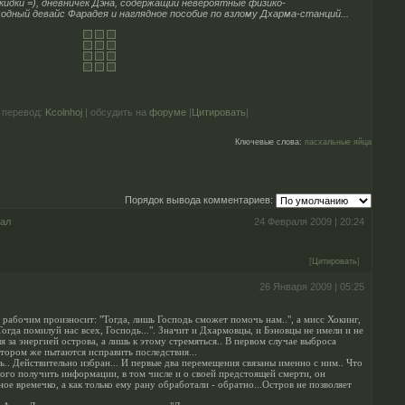
скидки =), дневничек Дэна, содержащий невероятные физико-
дный девайс Фарадея и наглядное пособие по взлому Дхарма-станций...
 перевод:
Kcolnhoj
| обсудить на
форуме
|
Цитировать
|
Ключевые слова:
пасхальные яйца
Порядок вывода комментариев:
ал
24 Февраля 2009 | 20:24
[
Цитировать
]
26 Января 2009 | 05:25
 рабочим произносит: "Тогда, лишь Господь сможет помочь нам..", а мисс Хокинг,
Тогда помилуй нас всех, Господь...". Значит и Дхармовцы, и Бэновцы не имели и не
я за энергией острова, а лишь к этому стремяться.. В первом случае выброса
втором же пытаются исправить последствия...
ь.. Действительно избран... И первые два перемещения связаны именно с ним.. Что
ного получить информации, в том числе и о своей предстоящей смерти, он
ое времечко, а как только ему рану обработали - обратно...Остров не позволяет