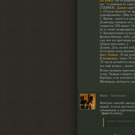
По Рэйсу.
.Он ослушался
им.." и наконец-то ощу
ГЛАВНОЕ.
Даниел
лжёт
1. Остров прыгает по в
одновременно..(Мы точн
2. Время - дорога в од
Дэзмонда сменить его, 
сущность 108 минут. Ос
их и сново возвращался
3. Кровотечения из нос
фильма Кенлда, либо, ра
уже нет по причинам не
общую константу..)
Думаю, Дэн, на всё пой
источнику неиссякаемо
м
исс Хокинг.
. Я так по
И возможно, через 70 ч
70 часов начнётся газо
это ещё вопрос., может
Вчера мельком пересмат
голос Локком говорит е
Барбара, а не хотелось
Шеппарду, которого даж
Mary
~
Материал
Конечно спасибо автора
вещей, хотела прочитат
объявление в аэропорту
Quote
(
Kcolnhoj
)
существование 