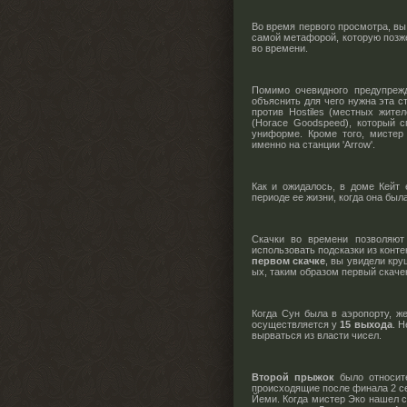
Во время первого просмотра, вы
самой метафорой, которую позж
во времени.
Помимо очевидного предупрежд
объяснить для чего нужна эта с
против Hostiles (местных жите
(Horace Goodspeed), который с
униформе. Кроме того, мистер
именно на станции 'Arrow'.
Как и ожидалось, в доме Кейт
периоде ее жизни, когда она был
Скачки во времени позволяют
использовать подсказки из конт
первом скачке
, вы увидели кру
ых, таким образом первый скачек
Когда Сун была в аэропорту, ж
осуществляется у
15 выхода
. Н
вырваться из власти чисел.
Второй прыжок
было относите
происходящие после финала 2 се
Йеми. Когда мистер Эко нашел са