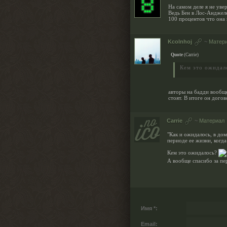
На самом деле я не уве
Ведь Бен в Лос-Анджеле
100 процентов что она 
Kcolnhoj
~
Матер
Quote
(
Carrie
)
Кем это ожидал
авторы на бадди вообще
стоят. В итоге он догов
Carrie
~
Материал
"Как и ожидалось, в до
периоде ее жизни, когда
Кем это ожидалось?
А вообще спасибо за п
Имя *:
Email: