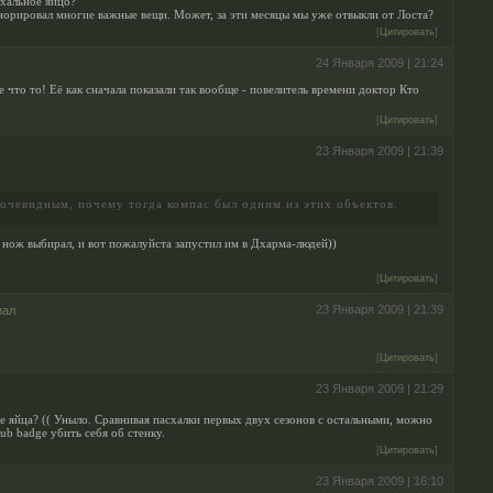
схальное яйцо?
норировал многие важные вещи. Может, за эти месяцы мы уже отвыкли от Лоста?
[
Цитировать
]
24 Января 2009 | 21:24
 что то! Её как сначала показали так вообще - повелитель времени доктор Кто
[
Цитировать
]
23 Января 2009 | 21:39
 очевидным, почему тогда компас был одним из этих объектов.
 нож выбирал, и вот пожалуйста запустил им в Дхарма-людей))
[
Цитировать
]
23 Января 2009 | 21:39
иал
[
Цитировать
]
23 Января 2009 | 21:29
е яйца? (( Уныло. Сравнивая пасхалки первых двух сезонов с остальными, можно
lub badge убить себя об стенку.
[
Цитировать
]
23 Января 2009 | 16:10