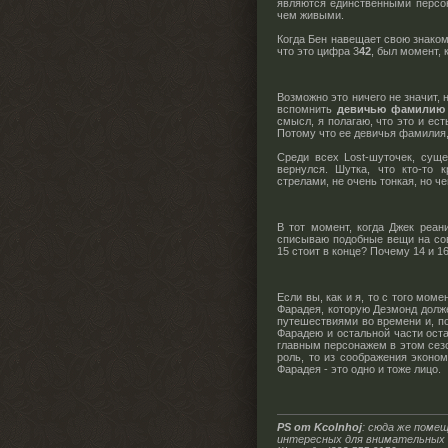
являются единственными персо
чем живыми.
Когда Бен навещает свою знаком
что это цифра 3
42
, был момент, 
Возможно это ничего не значит, 
вспомнить
девичью фамилию 
смысл, я полагаю, что это и ес
Потому что ее девичья фамилия, 
Среди всех Lost-шуточек, суще
вернулся. Шутка, что кто-то
стрелами, не очень тонкая, но ч
В тот момент, когда Джек реа
списываю подобные вещи на сов
15 стоит в конце? Почему 14 и 1
Если вы, как и я, то с того мом
Фарадея, которую Дезмонд должен
путешествиями во времени и, по
Фарадею и остальной части оста
главным персонажем в этом сезо
роль, то из соображения эконо
Фарадея - это одно и тоже лицо.
PS от Kcolnhoj
: сюда же поме
интересных для внимательных 