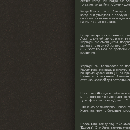
скачка, когда Локк встречает А
тогда же, когда Кейт, Сойер и Д
Когда Локк встретил Альперта,
когда они увидятся в следуюши
спросил Локка какой из предло
одним из этих объектов.
Во время
третьего скачка
в эпи
Локк только обнаружили его, то
Фарадей его сменщиком, подраз
выполнять свои обязанности =) Т
815, этот прыжок во времени 
крушения.
Фарадей так волновался по по
Кроме того, мы видели множеств
во время дезориентации во вре
Пенни, его константой. Возможн
стать константой для оставшихс
Поскольку
Фарадей
собирается
мать, хотя он и не успевает до 
ту же фамилию, что и Дэниэл. Эт
Это было великолепно - вновь 
Херли или чем-то большим неизв
После того, как Дэвид Рэйс сма
'
Expose
'. Это была замечатель