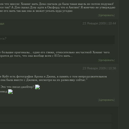
рен что миссис Хокинг мать Дена сначала да была такая мысль но потом подумал!
се так? А Дэн сказал Дэзу идти в Оксфорд что в Англии! Я конечно не утверждаю
не его мать так как она ж может уехать куда угодно
[
Цитировать
]
23 Января 2009 | 10:44
иал
ось?
 большие оригиналы... одни его глюки, относительно несчастной Хокинг чего
орится до того, что она вообще всем с 815го мать...
[
Цитировать
]
23 Января 2009 | 10:36
ме Кейт есть фотография Арона и Джека, в память о том непродолжительном
 она была вместе с Джеком, несмотря на их размолвку сейчас."
Это что писал джейтер?
еревод
[
Цитировать
]