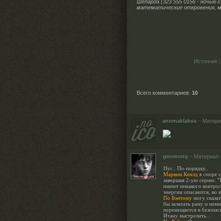
Шепарда (323 555 0156 - ночью 
математические откровения, мо
Источник
|
Всего комментариев
:
10
annmaklakva
~
Матери
geomong
~
Материал
Нус.. По-порядку..
Марвин Кенлд
в споре с
завершая 2-ую серию: "
имеют никакого контрол
энергии опасаются, во 
По Бэнтому
могу сказат
бы залатать рану и нем
перемещается в безопасн
Итану выстрелить...