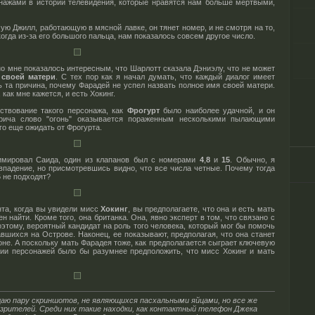
нажами в истории телевидения, которые нравятся нам больше мертвыми,
ую Джилл, работающую в мясной лавке, он тянет номер, и не смотря на то,
когда из-за его большого пальца, нам показалось совсем другое число.
но мне показалось интересным, что Шарлотт сказала Дэниэлу, что не может
своей матери
. С тех пор как я начал думать, что каждый диалог имеет
ть та причина, почему Фарадей не успел назвать полное имя своей матери.
как мне кажется, и есть Хокинг.
ствование такого персонажа, как
Фрогурт
было наиболее удачной, и он
 крича слово "огонь" оказывается пораженным несколькими пылающими
его еще ожидать от Фрогурта.
нимировал Cаида, один из клапанов был с номерами
4
,
8
и
15
. Обычно, я
падение, но присмотревшись видно, что все числа четные. Почему тогда
6 не подходят?
ента, когда вы увидели мисс
Хокинг
, вы предполагаете, что она и есть мать
 найти. Кроме того, она британка. Она, явно эксперт в том, что связано с
этому, вероятный кандидат на роль того человека, который мог бы помочь
вшихся на Острове. Наконец, ее показывают, предполагая, что она станет
не. А поскольку мать Фарадея тоже, как предполагается сыграет ключевую
мии персонажей было бы разумнее предположить, что мисс Хокинг и мать
щаю пару скриншотов, не являющихся пасхальными яйцами, но все же
зрителей. Среди них такие находки, как контактный телефон Джека