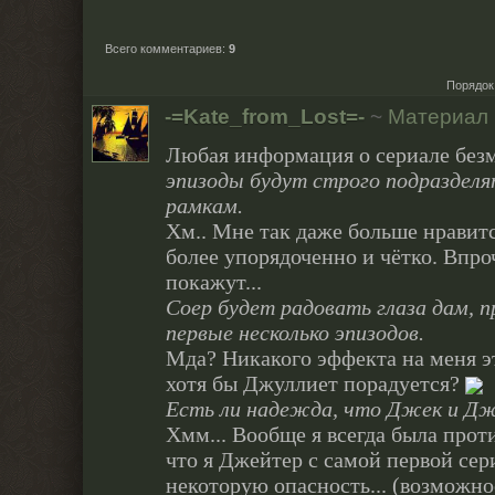
Всего комментариев
:
9
Порядок
-=Kate_from_Lost=-
~
Материал
Любая информация о сериале без
эпизоды будут строго подразделя
рамкам.
Хм.. Мне так даже больше нравится
более упорядоченно и чётко. Впро
покажут...
Соер будет радовать глаза дам, 
первые несколько эпизодов.
Мда? Никакого эффекта на меня эт
хотя бы Джуллиет порадуется?
Есть ли надежда, что Джек и Д
Хмм... Вообще я всегда была прот
что я Джейтер с самой первой сер
некоторую опасность... (возможнос