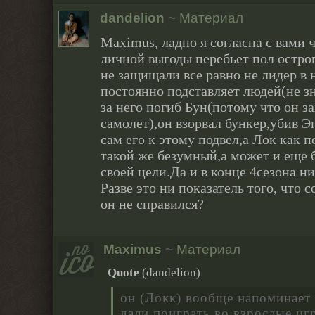
dandelion
~
Материал
Maximus, ладно я согласна с вами ч
личной выгоды перебьет пол остров
не защищали все равно не лидер в 
постоянно подставляет людей(не зн
за него погиб Бун(потому что он за
самолет),он взорвал бункер,убив Э
сам его к этому подвел,а Лок как п
такой же безумный,а может и еще 
своей цели.Да и в конце 4сезона ни
Разве это ни показатель того, что 
он не справился?
Maximus
~
Материал
Quote
(
dandelion
)
он (Локк) вообще напоминает
дали поиграть во взрослые иг