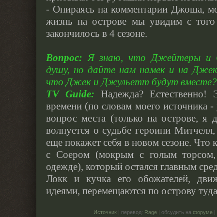
- Опираясь на комментарии Джоша, мо
жизнь на острове мы увидим с того 
закончилось в 4 сезоне.
Вопрос:
Я знаю, что Джейтеры и С
душу, но дайте нам намек и на Дже
что Джек и Джульетт будут вместе?
TV Guide:
Надежда? Естественно! 
времени (по словам моего источника - 
вопрос места (только на острове, я 
волнуется о судьбе героини Митчелл,
еще покажет себя в новом сезоне. Что к
с Соером (мокрым с голым торсом,
одежде), который остался главным сред
Локк и кучка его обожателей, дви
идеями, перемещаются по острову туда
Источник
| перевод:
Rage
| обсудить на
форуме
|