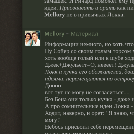
замашек. И Ричард поможет ему п
идеи.
Присваивать и орать
как пи
Mellory
не в привычках Локка.
Mellory
~
Материал
Информации немного, но хоть что-
Ну Сойер со своим голым торсом м
хоть вообще голый или в шубе ходи
Джек+Джульетт=О, неееет! Джуль
Локк и кучка его обожателей, д
идеями, перемещаются по остров
Доооо...
вот тут не могу не согласиться....
Без Бена они только кучка - даже н
А про сомнительные идеи Локка - 
Ходит, наверно, и орет: "Я знаю, ч
могу!"
Небось присвоил себе перемещение
палец для этого не ударил.