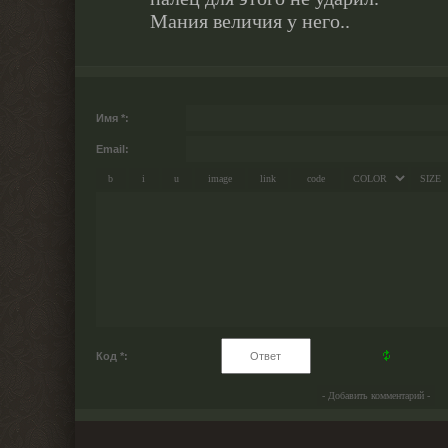
Мания величия у него..
Имя *:
Email:
Код *: