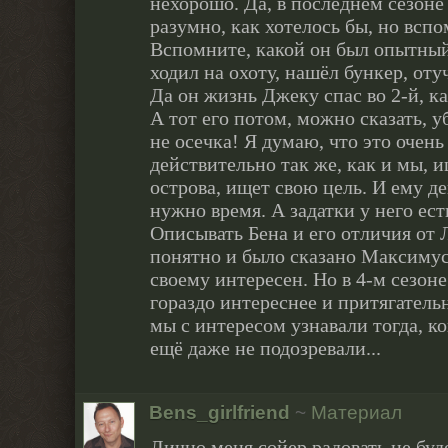
нехорошо. Да, в последнем сезоне 
разумно, как хотелось бы, но вспо
Вспомните, какой он был опытный
ходил на охоту, нашёл бункер, оту
Да он жизнь Джеку спас во 2-й, ка
А тот его потом, можно сказать, у
не осечка! Я думаю, что это очен
действительно так же, как и мы, и
острова, ищет свою цель. И ему д
нужно время. А задатки у него есть
Описывать Бена и его отличия от Л
понятно и было сказано Максимус
своему интересен. Но в 4-м сезоне
гораздо интереснее и притягатель
мы с интересом узнавали тогда, к
ещё даже не подозревали...
Bens_girlfriend
~
Материал
Лично меня сойер радовать не бу