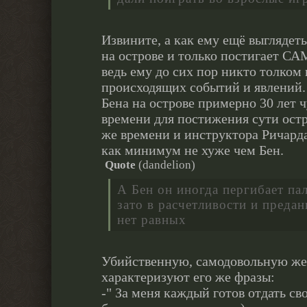
Извините, а как ему ещё выглядеть
на острове и только постигает СА
ведь ему до сих пор никто толком 
происходящих событий и явлений.
Бена на острове примерно 30 лет 
времени для постижения сути остр
же времени и инструктора Ричард
как минимум не хуже чем Бен.
Quote
(
dandelion
)
А Бен он иногда пергибает пал
зато в расчетливости и преда
нет равных
Убийственную, самодовольную же
характеризуют его же фразы:
-" За меня каждый готов отдать св