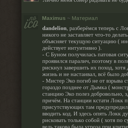
Maximus
~
Материал
dandelion
, разберёмся теперь с Л
никого не заставляет что-то делат
объясняет текущую ситуацию ( ино
действует интуитивно ).
- С Буном получилась патовая сит
проявился паралич, поэтому в пол
рискнул завершить их поход, хотя
жизнь и не настаивал, всё было до
- Мистер Эко погиб не от взрыва ст
гораздо позднее от Дымка ( монстра
станцию Эко полез добровольно, з
причём. На станции кстати Локк п
присутствующих там предупредил
вводить код. И здесь опять Локк д
рисковать только собой ( хотя по 
ведь такова была угроза при крит