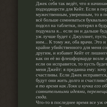
Джек себя так ведёт, что я начина
подходящести для Кейт. Если в пе
мужественным, уверенным, то в п
всё больше сомневаться буквально 
подсел на таблетки, потерял в буд
подумала я... если он и дальше буд
уж лучше будет с Джуллиет, пусть 
ним... К тому же, оба врачи. Это
крайне убийственного для меня с
другим, и избавит Кейт от лишнег
как он её во флешфорварде возле а
если он исправится, то пусть будет
меня Джейт: я преданна ему: хочу
счастливы. Если Джек исправится, 
будут они жить долго и счастливо
в то время как Локк и кучка его
сомнительными идеями, перемеща
сюда.
Что-то в последнее время все уж 