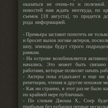
оказаться не очень-то и полезной.
новостей нам ждать неоткуда, по к
съемок [18 августа], то придется до
рода информацией.
- Премьера заставит попотеть не тольк
и бросит вызов логике актеров, поскол
шоу, эпизоды будут строго подразде
рамкам.
- На острове возобновляется активнос
начались. Это может быть связано
работами, которые позволят начать раб
- Актеры пока отдыхают и еще ни р
репетиции, чтения и другие похожие м
- Как ни странно, в этот раз не было к
по крайней мере публичных.
- По словам Джоша Х., Соер будет
прибывая без рубашки первые нескольк