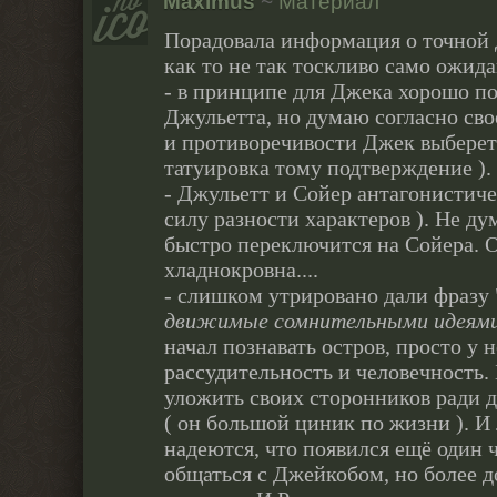
Maximus
~
Материал
Порадовала информация о точной д
как то не так тоскливо само ожида
- в принципе для Джека хорошо по
Джульетта, но думаю согласно св
и противоречивости Джек выберет 
татуировка тому подтверждение ).
- Джульетт и Сойер антагонистичес
силу разности характеров ). Не д
быстро переключится на Сойера. О
хладнокровна....
- слишком утрировано дали фразу
движимые сомнительными идеям
начал познавать остров, просто у н
рассудительность и человечность.
уложить своих сторонников ради д
( он большой циник по жизни ). И
надеются, что появился ещё один 
общаться с Джейкобом, но более д