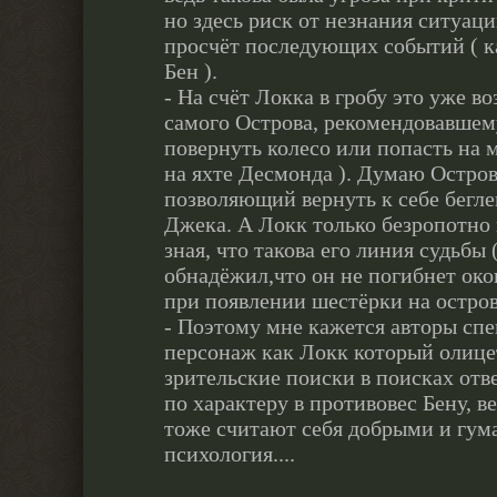
но здесь риск от незнания ситуац
просчёт последующих событий ( к
Бен ).
- На счёт Локка в гробу это уже 
самого Острова, рекомендовавше
повернуть колесо или попасть на 
на яхте Десмонда ). Думаю Остро
позволяющий вернуть к себе бегле
Джека. А Локк только безропотно 
зная, что такова его линия судьбы
обнадёжил,что он не погибнет око
при появлении шестёрки на остров
- Поэтому мне кажется авторы спе
персонаж как Локк который олице
зрительские поиски в поисках отве
по характеру в противовес Бену, 
тоже считают себя добрыми и гум
психология....