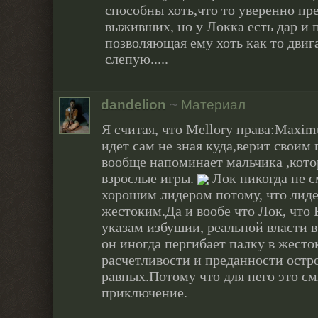
способны хоть,что то уверенно пр
выживших, но у Локка есть дар и
позволяющая ему хоть как то двига
слепую.....
dandelion
~
Материал
Я считая, что Mellory права:Maxim
идет сам не зная куда,верит своим
вообще напоминает мальчика ,кото
взрослые игры.
Лок никогда не с
хорошим лидером потому, что лиде
жестоким.Да и вообе что Лок, что 
указам избушии, реальной власти в
он иногда пергибает палку в жесток
расчетливости и преданности остр
равных.Потому что для него это с
приключение.