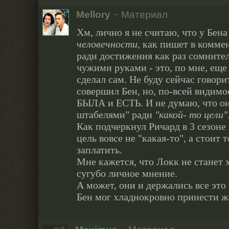
Mellory
~
Материал
Хм, лично я не считаю, что у Бен
человечности
, как пишет в комм
ради достижения как раз сомните
чужими руками - это, по мне, еще 
сделал сам. Не буду сейчас говорит
совершил Бен, но, по-всей видимо
БЫЛА и ЕСТЬ. И не думаю, что он
штабелями" ради
"какой- то цели"
Как подчеркнул Ричард в 3 сезоне 
цель вовсе не "какая-то", а стоит 
заплатить.
Мне кажется, что Локк не станет 
сугубо личное мнение.
А может, они и держались все это 
Бен мог хладнокровно принести ж