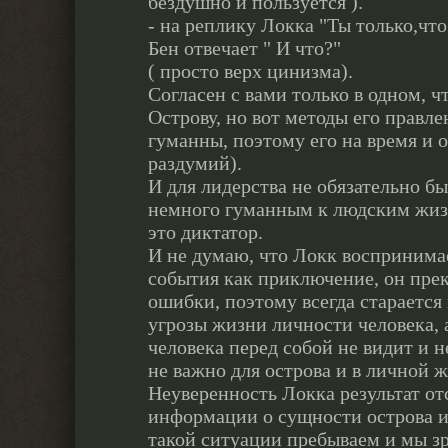
бездушно и пользуется ).
- на реплику Локка "Ты только,что
Бен отвечает " И что?"
( просто верх цинизма).
Согласен с вами только в одном, ч
Острову, но вот методы его правле
гуманны, поэтому его на время и 
раздумий).
И для лидерства не обязательно б
немного гуманным к людским жизн
это диктатор.
И не думаю, что Локк воспринимае
события как приключение, он пре
ошибки, поэтому всегда старается
угрозы жизни личности человека, 
человека перед собой не видит и н
не важно для острова и в личной 
Неуверенность Локка результат от
информации о сущности острова и
такой ситуации пребываем и мы зр