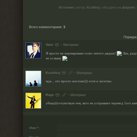
Источник
| автор:
Kcolnhoj
| обсудить на
форуме
Всего комментариев
:
3
Порядок
Vaini
~
Материал
Я просто не перевариваю голос ентого дядьки!
Лан, раду
не услышу
Kcolnhoj
~
Материал
мда... это просто жестоко))) хотя и логично.
Rage
~
Материал
убица))сочувствую тем, кого не устраивает перевод 1ого кан
Имя *: