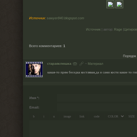
Источник:
sawyer840.blogspot.com
Источник
| автор:
Rage
|
Цитиров
Всего комментариев
:
1
Порядок
стараяклюшка
~
Материал
какая-то прям беседка костлявая,да и сами кости какие то г
Имя *:
Email: