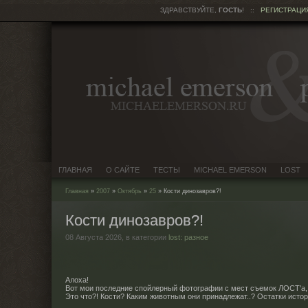
ЗДРАВСТВУЙТЕ,
ГОСТЬ
!
::
РЕГИСТРАЦИ
ГЛАВНАЯ
О САЙТЕ
ТЕСТЫ
MICHAEL EMERSON
LOST
Главная
»
2007
»
Октябрь
»
25
» Кости динозавров?!
Кости динозавров?!
08 Августа 2026,
в категории
lost: разное
Алоха!
Вот мои последние спойлерный фотографии с мест съемок ЛОСТ'а, и
Это что?! Кости? Каким животным они принадлежат..? Остатки истор