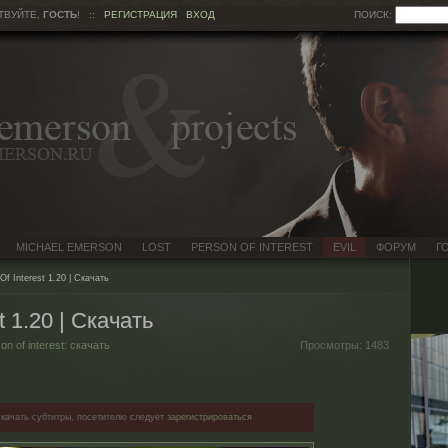
ТВУЙТЕ,
ГОСТЬ
!
::
РЕГИСТРАЦИЯ
ВХОД
ПОИСК:
MICHAEL EMERSON
LOST
PERSON OF INTEREST
EVIL
ФОРУМ
Г
Of Interest 1.20 | Скачать
t 1.20 | Скачать
on of interest: скачать
Просмотры:
1483
качать субтитры, посетителю следует
зарегистрироваться