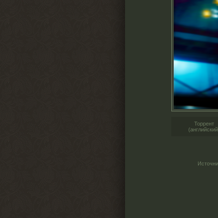
Торрент
(английский
Источни