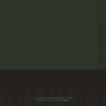
Copyright
michaelemerson.ru
© 2026
Используются технологии
uCoz