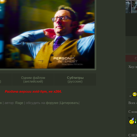
С
Одним файлом
Субтитры
)
(английский)
(русские)
Раздача версии xvid-fqm, не x264.
к
| автор:
Rage
| обсудить на
форуме
|
Цитировать
|