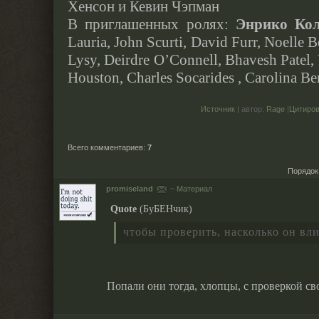
Хенсон и Кевин Чэпман
В приглашенных ролях:
Энрико Ко
Lauria, John Scurti, David Furr, Noelle 
Lysy, Deirdre O’Connell, Bhavesh Patel, 
Houston, Charles Socarides , Carolina B
Источник
| автор:
Rage
|
Цитиро
Всего комментариев
:
7
Порядок
promiseland
~
Материал
Quote
(
БуБЕНчик
)
чтобы проверить, насколько он вли
Попали они тогда, хлопцы, с проверкой сво