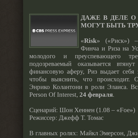
ДАЖЕ В ДЕЛЕ 
МОГУТ БЫТЬ Т
«
Risk
» («Риск»)
Финча и Риза на Уо
молодого и преуспевающего тре
подозреваемый оказывается втяну
финансовую аферу, Риз выдает себя з
чтобы выяснить, что происходит. 
Энрико Колантони в роли Элаиса. Вс
Person Of Interest,
24 февраля
.
Сценарий: Шон Хеннен (1.08 – «Foe»)
Режиссер: Джефф Т. Томас
В главных ролях: Майкл Эмерсон, Джи