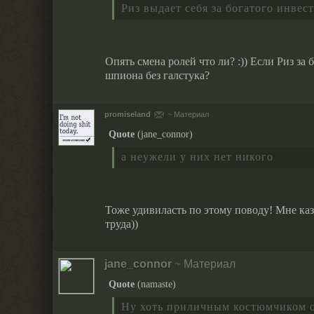
Риз выдает себя за богатого инвес
Опять смена ролей что ли? :)) Если Риз за 
шпиона без галстука?
promiseland
~
Материал
Quote
(
jane_connor
)
а неужели у них нет никого
Тоже удивиласть по этому поводу! Мне каз
труда))
jane_connor
~
Материал
Quote
(
namaste
)
Ну хоть приличным костюмчиком об