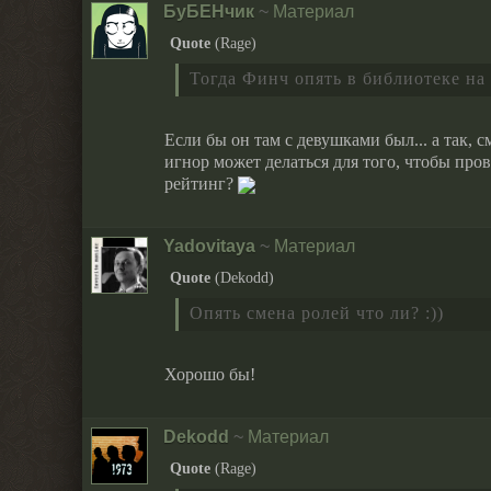
БуБЕНчик
~
Материал
Quote
(
Rage
)
Тогда Финч опять в библиотеке на 
Если бы он там с девушками был... а так,
игнор может делаться для того, чтобы пров
рейтинг?
Yadovitaya
~
Материал
Quote
(
Dekodd
)
Опять смена ролей что ли? :))
Хорошо бы!
Dekodd
~
Материал
Quote
(
Rage
)