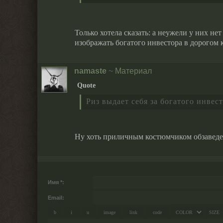
Только хотела сказать: а неужели у них не
изображать богатого инвестора в дорогом
namaste
~
Материал
Quote
Риз выдает себя за богатого инвес
Ну хоть приличным костюмчиком обзаведет
Имя *:
Email: