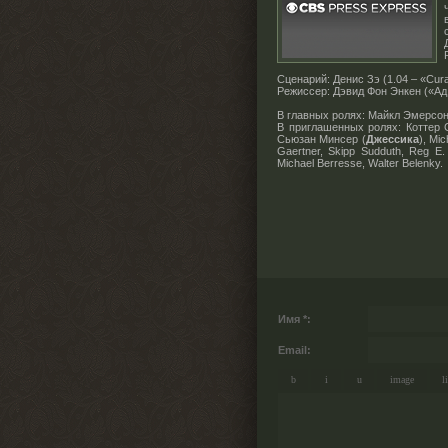
Сценарий: Денис Зэ (1.04 – «Cura
Режиссер: Дэвид Фон Энкен («Ад
В главных ролях: Майкл Эмерсон
В приглашенных ролях: Коттер 
Сьюзан Минсер (
Джессика
), Mic
Gaertner, Skipp Sudduth, Reg E
Michael Berresse, Walter Belenky.
Имя *:
Email: