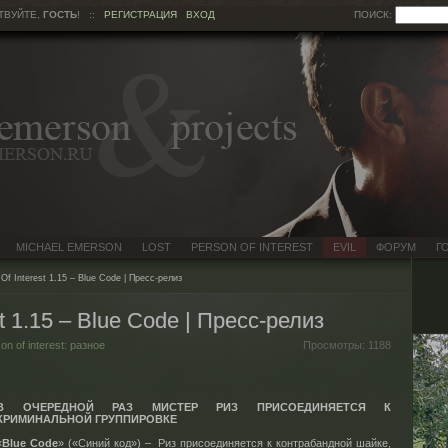
ТВУЙТЕ,
ГОСТЬ
!
::
РЕГИСТРАЦИЯ
ВХОД
ПОИСК:
MICHAEL EMERSON
LOST
PERSON OF INTEREST
EVIL
ФОРУМ
Г
Of Interest 1.15 – Blue Code | Пресс-релиз
st 1.15 – Blue Code | Пресс-релиз
on of interest: разное
Просмотры:
1188
В ОЧЕРЕДНОЙ РАЗ МИСТЕР РИЗ ПРИСОЕДИНЯЕТСЯ К
КРИМИНАЛЬНОЙ ГРУППИРОВКЕ
«
Blue Code
» («Синий код») – Риз присоединяется к контрабандной шайке,