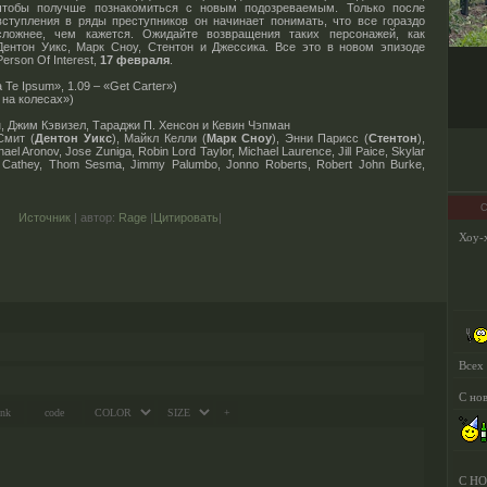
чтобы получше познакомиться с новым подозреваемым. Только после
вступления в ряды преступников он начинает понимать, что все гораздо
сложнее, чем кажется. Ожидайте возвращения таких персонажей, как
Дентон Уикс, Марк Сноу, Стентон и Джессика. Все это в новом эпизоде
Person Of Interest,
17 февраля
.
 Te Ipsum», 1.09 – «Get Carter»)
 на колесах»)
, Джим Кэвизел, Тараджи П. Хенсон и Кевин Чэпман
Смит (
Дентон Уикс
), Майкл Келли (
Марк Сноу
), Энни Парисс (
Стентон
),
hael Aronov, Jose Zuniga, Robin Lord Taylor, Michael Laurence, Jill Paice, Skylar
. Cathey, Thom Sesma, Jimmy Palumbo, Jonno Roberts, Robert John Burke,
С
Источник
| автор:
Rage
|
Цитировать
|