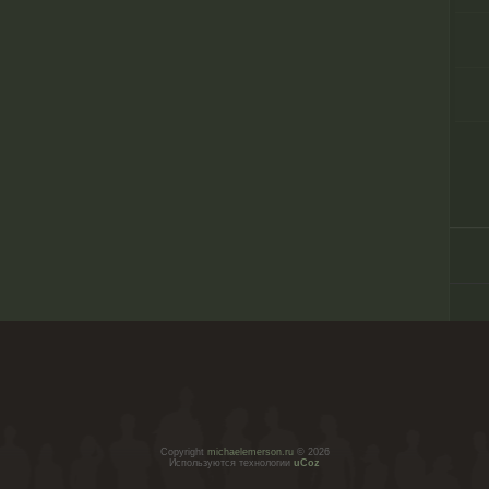
Copyright
michaelemerson.ru
© 2026
Используются технологии
uCoz