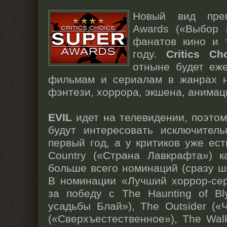
Новый вид прем
Awards («Выбор к
фанатов кино и 
году.
Critics C
отныне будет еже
фильмам и сериалам в жанрах н
фэнтези, хоррора, экшена, анимац
EVIL
идет на телевидении, поэтом
будут интересовать исключитель
первый год, а у критиков уже ест
Country («Страна Лавкрафта») 
больше всего номинаций (сразу ше
В номинации «Лучший хоррор-се
за победу с The Haunting of Bl
усадьбы Блай»), The Outsider («Ч
(«Сверхъестественное»), The Wal