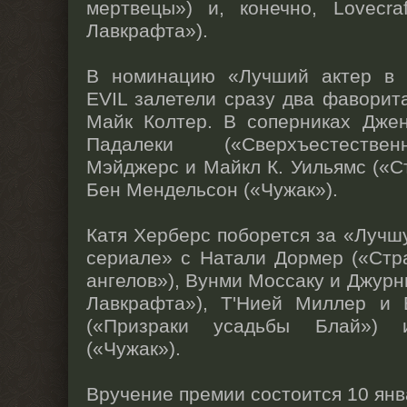
мертвецы») и, конечно, Lovecra
Лавкрафта»).
В номинацию «Лучший актер в 
EVIL залетели сразу два фаворит
Майк Колтер. В соперниках Дже
Падалеки («Сверхъестестве
Мэйджерс и Майкл К. Уильямс («С
Бен Мендельсон («Чужак»).
Катя Херберс поборется за «Лучшу
сериале» с Натали Дормер («Стр
ангелов»), Вунми Моссаку и Джурн
Лавкрафта»), Т'Нией Миллер и 
(«Призраки усадьбы Блай»)
(«Чужак»).
Вручение премии состоится 10 янв