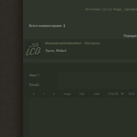
Источник
| автор:
Rage_
|
Цитиро
Всего комментариев
:
1
Порядок
afanasjevyirinaimarina
~
Материал
Удачи, Майкл!
Имя *:
Email: