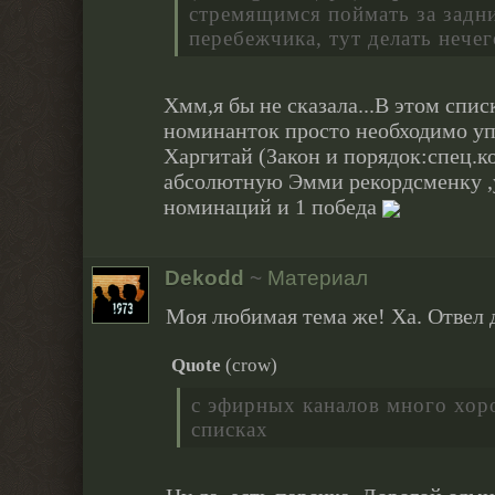
стремящимся поймать за задн
перебежчика, тут делать нечег
Хмм,я бы не сказала...В этом спи
номинанток просто необходимо у
Харгитай (Закон и порядок:спец.к
абсолютную Эмми рекордсменку ,у
номинаций и 1 победа
Dekodd
~
Материал
Моя любимая тема же! Ха. Отвел 
Quote
(
crow
)
с эфирных каналов много хор
списках