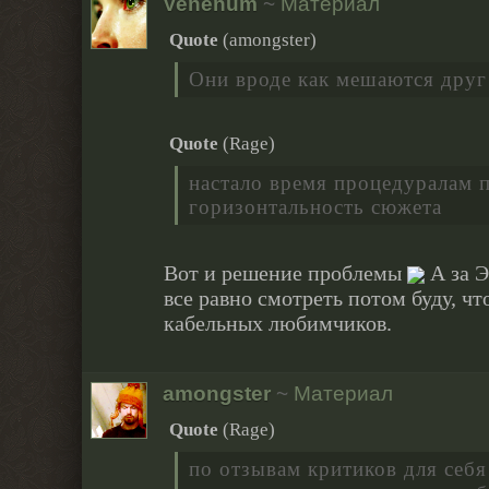
Venenum
~
Материал
Quote
(
amongster
)
Они вроде как мешаются друг
Quote
(
Rage
)
настало время процедуралам 
горизонтальность сюжета
Вот и решение проблемы
А за Э
все равно смотреть потом буду, чт
кабельных любимчиков.
amongster
~
Материал
Quote
(
Rage
)
по отзывам критиков для себя