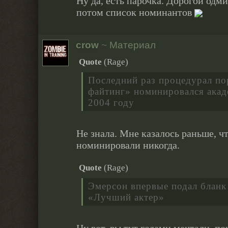
Ну да, есть парочка. Дорогой одм
потом список номинантов
crow
~
Материал
Quote
(
Rage
)
Последний раз процедурал по
файтинг» номинировался акад
2004 году
Не знала. Мне казалось раньше, ч
номинировали никогда.
Quote
(
Rage
)
Эмерсон впервые подал бланк
«Лучший актер»