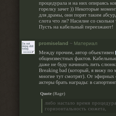
процедурала и на них опираясь к
горелку зачет )) Некоторые момен
для драмы, они порят таким абсур
слота что ли? Насилие со скольки
Пусть на кабельный переезжают!
promiseland
~
Материал
Между прочим, автор объективен
общеизвестных фактов. Кабельные 
даже не буду начинать лить слюнк
Breaking bad (который, я вижу по
многие тут смотрят). От эфирных 
актеры брать награды: в сапортинг
Quote
(
Rage
)
либо настало время процедур
горизонтальность сюжета,