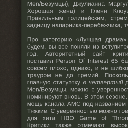
Men/Безумцы), Джулианна Маргул
Хорошая жена) и Гленн Клоуз
Правильным полицейским, стре
задницу напарника-перебежчика, т
Про категорию «Лучшая драма»
будем, вы все поняли из вступите
год. Авторитетный сайт кри
поставил Person Of Interest 65 б
совсем плохо, однако, и не шибко
трауром не до премий. Поскол
главную статуэтку
в четвертый 
Men/Безумцы, можно с уверенност
номинируют вновь. В этом сезоне,
мощь канала AMC под названием 
Тяжкие. С уверенностью можно гов
для хита HBO Game of Throne
Критики также отмечают высо