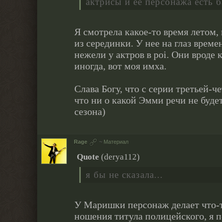
актрисы и ее персонажа есть 
Я смотрела какое-то время летом, 
из серединки. У нее на глаз време
нежели у актров в poi. Они вроде
иногда, вот моя имха.
Слава Богу, что с серии третьей-ч
что ни о какой Эмми речи не буде
сезона)
Rage
~
Материал
Quote
(
derya112
)
я бы не сказала...
У Маришки персонаж делает что-
ношения титула полицейского, я 