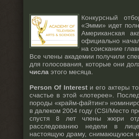
Конкурсный отбо
«Эмми» идет полн
Американская ак
официально начал
на соискание глав
Все члены академии получили сп
для голосования, которые они до
числа
этого месяца.
Person Of Interest
и его актеры т
счастье в этой «лотерее». После
породы «крайм-файтинг» номинир
в далеком 2004 году (CSI/Место пр
спустя 8 лет члены жюри отд
расследованию недели в лиц
настоящую драму, снимающуюся н