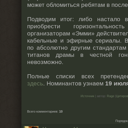
может обломиться ребятам в посл
Подводим итог: либо настало 
приобрести горизонтальнос
организаторам «Эмми» действител
кабельные и эфирные сериалы. 
по абсолютно другим стандартам
титанов драмы в честной гон
невозможно.
Полные списки всех претенде
здесь
. Номинантов узнаем
19 июл
Источник
| автор:
Rage
|
Цитиро
Всего комментариев
:
10
Порядок