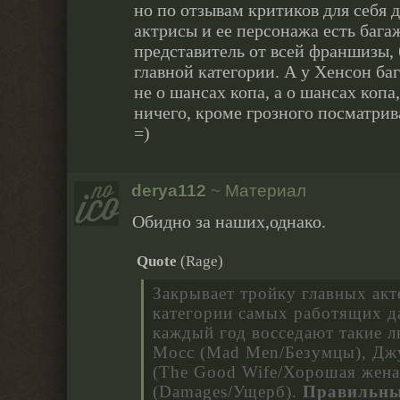
но по отзывам критиков для себя д
актрисы и ее персонажа есть бага
представитель от всей франшизы,
главной категории. А у Хенсон баг
не о шансах копа, а о шансах копа
ничего, кроме грозного посматрив
=)
derya112
~
Материал
Обидно за наших,однако.
Quote
(
Rage
)
Закрывает тройку главных акт
категории самых работящих д
каждый год восседают такие л
Мосс (Mad Men/Безумцы), Дж
(The Good Wife/Хорошая жена
(Damages/Ущерб).
Правильны