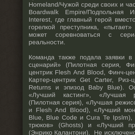
Homeland/Чужой среди своих и час
Boardwalk Empire/Подпольная 
Interest, где главный герой вмест
горелкой преступника, «пытает»
может соревноваться с сер
реальности.
Команда также подала заявки в
сценарий» (Пилотная серия, Фи
центрик Flesh And Blood, Финч-це
Картер-центрик Get Carter, Риз
Returns и эпизод Baby Blue). О
«Лучший кастинг», «Лучшая р
(Пилотная серия), «Лучшая режис
и Flesh And Blood), «Лучший мо
Blue, Blue Code и Cura Te Ipslm)
трюков» (Ghosts) и «Лучший п
(Энрико Калантони). Не исключено