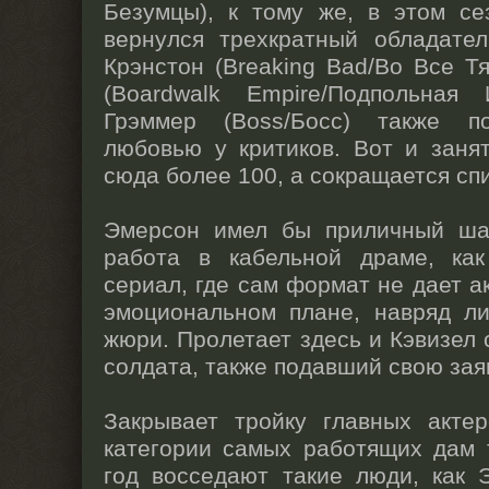
Безумцы), к тому же, в этом се
вернулся трехкратный обладател
Крэнстон (Breaking Bad/Во Все Т
(Boardwalk Empire/Подпольная
Грэммер (Boss/Босс) также п
любовью у критиков. Вот и занят
сюда более 100, а сокращается спи
Эмерсон имел бы приличный ша
работа в кабельной драме, ка
сериал, где сам формат не дает а
эмоциональном плане, навряд ли
жюри. Пролетает здесь и Кэвизел 
солдата, также подавший свою зая
Закрывает тройку главных акте
категории самых работящих дам 
год восседают такие люди, как 