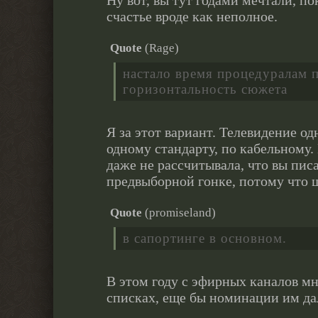
Ну вот, вы тут годами мечтали, по
счастье вроде как неполное.
Quote
(
Rage
)
настало время процедуралам 
горизонтальность сюжета
Я за этот вариант. Телевидение од
одному стандарту, по кабельному. 
даже не рассчитывала, что вы писа
предвыборной гонке, потому что 
Quote
(
promiseland
)
в сапортинге в основном.
В этом году с эфирных каналов мн
списках, еще бы номинации им да