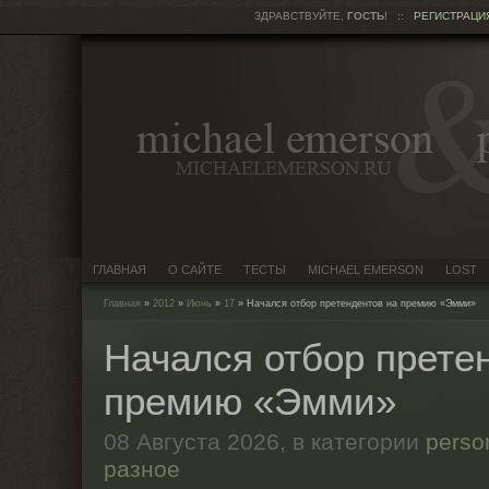
ЗДРАВСТВУЙТЕ,
ГОСТЬ
!
::
РЕГИСТРАЦИ
ГЛАВНАЯ
О САЙТЕ
ТЕСТЫ
MICHAEL EMERSON
LOST
Главная
»
2012
»
Июнь
»
17
» Начался отбор претендентов на премию «Эмми»
Начался отбор прете
премию «Эмми»
08 Августа 2026,
в категории
person
разное