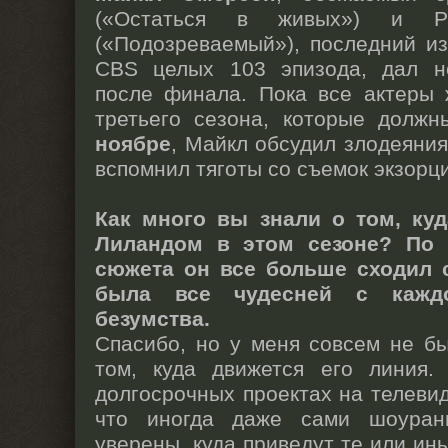
(«Остаться в живых») и Pe
(«Подозреваемый»), последний и
CBS целых 103 эпизода, дал н
после финала. Пока все актеры 
третьего сезона, которые долж
ноябре
, Майкл обсудил злодеяния
вспомнил тяготы со съемок экзорц
Как много вы знали о том, ку
Лиландом в этом сезоне? По 
сюжета он все больше сходил 
была все чудесней с кажд
безумства.
Спасибо, но у меня совсем не б
том, куда движется его линия
долгосрочных проектах на телевид
что иногда даже сами шоуран
уверены, куда приведут те или ин