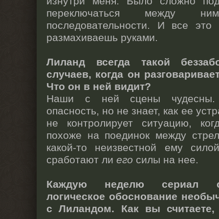
изнутри меня. Было сложно по
переключаться между н
последовательности. И все это
размахиваешь руками.
Лиланд всегда такой беззаб
случаев, когда он разговаривае
Что он в ней видит?
Наши с ней сцены чудесны. 
опасность, но не знает, как ее ус
не контролирует ситуацию, ко
похоже на поединок между стрел
какой-то неизвестной ему сило
сработают ли
его
силы на нее.
Каждую неделю сериал ст
логическое обоснование необыч
с Лиландом. Как вы считаете,