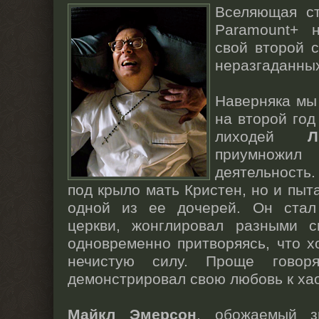
Вселяющая с
Paramount+ 
свой второй с
неразгаданны
Наверняка мы 
на второй год
лиходей
Л
приумножил 
деятельность
под крыло мать Кристен, но и пыт
одной из ее дочерей. Он стал
церкви, жонглировал разными 
одновременно притворяясь, что хо
нечистую силу. Проще говоря
демонстрировал свою любовь к ха
Майкл Эмерсон
, обожаемый з