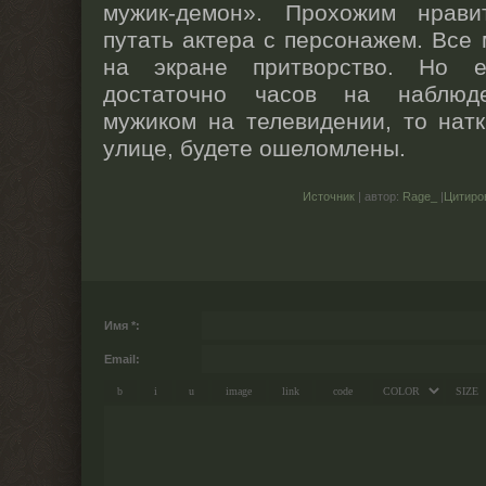
мужик-демон». Прохожим нрави
путать актера с персонажем. Все 
на экране притворство. Но е
достаточно часов на наблюд
мужиком на телевидении, то нат
улице, будете ошеломлены.
Источник
| автор:
Rage_
|
Цитиро
Имя *:
Email: