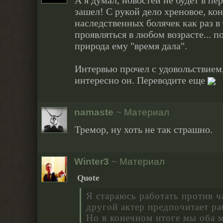
А я думал, новостей не будет в пе
зашел! С рукой дело хреновое, ко
наследственных болячек как раз в 
проявляться в любом возрасте... по
природа ему "время дала".
Интервью прочел с удовольствием
интересно он. Переводите еще
namaste
~
Материал
Тремор, ну хоть не так страшно.
Winter3
~
Материал
Quote
Я стараюсь работать против ч
другой актер предпочитает ра
Но в конечном итоге мы оба м