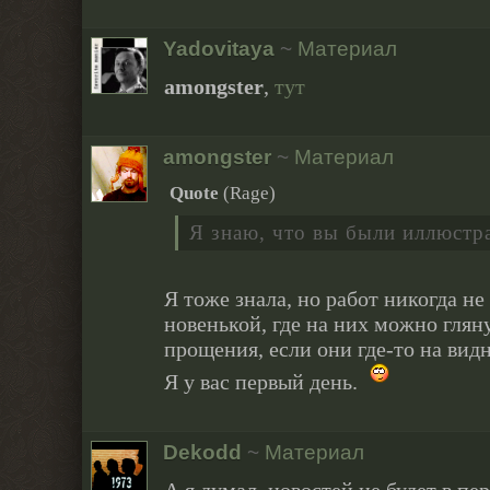
Yadovitaya
~
Материал
amongster
,
тут
amongster
~
Материал
Quote
(
Rage
)
Я знаю, что вы были иллюстр
Я тоже знала, но работ никогда не
новенькой, где на них можно глян
прощения, если они где-то на видн
Я у вас первый день.
Dekodd
~
Материал