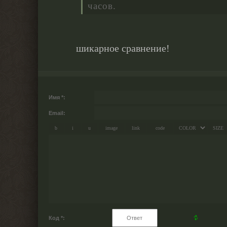
часов.
шикарное сравнение!
Имя *:
Email:
Код *: