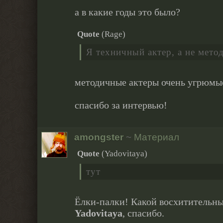
а в какие годы это было?
Quote
(
Rage
)
Я техничный актер, а не мето
методичные актеры очень угрюмые
спасибо за интервью!
amongster
~
Материал
Quote
(
Yadovitaya
)
тут
Ёлки-палки! Какой восхитительн
Yadovitaya
, спасибо.