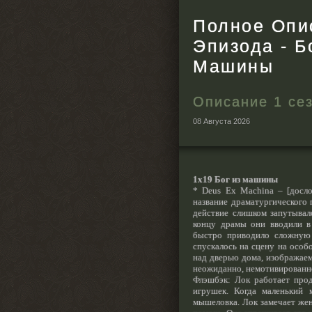
Полное Опи
Эпизода - Б
Машины
Описание 1 се
08 Августа 2026
1х1
9
Бог из машины
* Deus Ex Machina – [досло
название драматургического 
действие слишком запутывало
концу драмы они вводили в 
быстро приводило сложную 
спускалось на сцену на особ
над дверью дома, изображаем
неожиданно, немотивированно
Флэшбэк: Лок работает прод
игрушек. Когда маленький м
мышеловка. Лок замечает жен