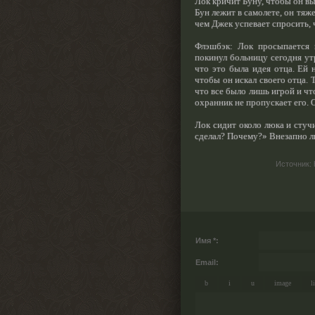
Лок кричит Буну, чтобы он вы
Бун лежит в самолете, он тяж
чем Джек успевает спросить, 
Флэшбэк: Лок просыпается 
покинул больницу сегодня ут
что это была идея отца. Ей 
чтобы он искал своего отца. 
что все было лишь игрой и что
охранник не пропускает его. 
Лок сидит около люка и стучи
сделал? Почему?» Внезапно лю
Источник
:
Имя *:
Email: