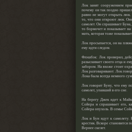
Лок занят сооружением прис
почему он так поздно пришел 
равно не могут открыть люк.
то, что они откроют люк. Они
самолет. Он спрашивает Буна, 
то бормочет и показывает на 
мать, которая тоже показывает
Лок просыпается, он на пляж
ему идти следом.
Флэшбэк: Лок проверил, дейс
разыскивает своего отца и ем
забором. На вхоже стоит охр
Лок разговаривают. Лок говори
Лока была всегда немного су
Лок говорит Буну, что ему по
самолет, упавший в его сне.
На берегу Джек идет к Майк
Сойера и спрашивает его, ка
Сойера опухоль. В семье Сой
Лок и Бун идут к самолету. 
крестик. Вскоре становится п
Вернее скелет.