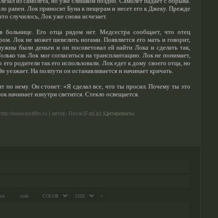
лезал из самолета, но уже слишком поздно. Самолет падает с обрыва.
ело ранен. Лок приносит Буна к пещерам и несет его к Джеку. Прежде
что случилось, Лок уже снова исчезает.
в больнице. Его отца рядом нет. Медсестра сообщает, что отец
ром. Лок не может шевелить ногами. Появляется его мать и говорит,
нужны были деньги и он посоветовал ей найти Лока и сделать так,
Только так Лок мог согласиться на трансплантацию. Лок не понимает,
 его родители так его использовали. Лок едет к дому своего отца, но
Он уезжает. На полпути он останавливается и начинает кричать.
т по нему. Он стонет: «Я сделал все, что ты просил. Почему ты это
к начинает изнутри светится. Стекло освещается.
 http://www.lostfilm.ru |
автор
: Reval [FatLip] |
Цитировать
|