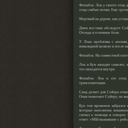
Флэшбэк: Лок у своего отца д
отца слабые почки. Ему сроч
Мертвый на дереве, как устан
Джек все-таки обследует Со
Отсюда и головные боли.
У Лока проблемы с ногами, 
инвалидной коляске и после к
Флэшбэк: На совместной охоте
Лок и Бун находят самолет, 
что находится внутри.
Флэшбэк: Лок и его отец 
трансплантации.
Саид делает для Сойера очки
Очки помогают Сойеру, но вы
Бун тем временем забрался 
которые наполнены кокаином
сигнал о помощи и говорит,
ответ: «МЫ выжившие с рейса