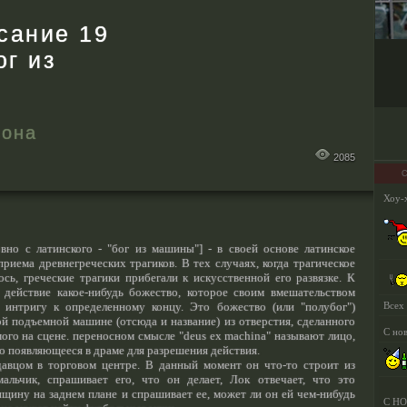
сание 19
ог из
зона
2085
С
вно с латинского - "бог из машины"] - в своей основе латинское
приема древнегреческих трагиков. В тех случаях, когда трагическое
сь, греческие трагики прибегали к искусственной его развязке. К
действие какое-нибудь божество, которое своим вмешательством
интригу к определенному концу. Это божество (или "полубог")
ой подъемной машине (отсюда и название) из отверстия, сделанного
ого на сцене. переносном смысле "deus ex machina" называют лицо,
 появляющееся в драме для разрешения действия.
авцом в торговом центре. В данный момент он что-то строит из
альчик, спрашивает его, что он делает, Лок отвечает, что это
щину на заднем плане и спрашивает ее, может ли он ей чем-нибудь