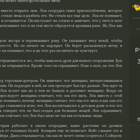
она может найти футбольные мячи.
вместе открыть люк. Лок соорудил такое приспособление, которое
стекло люка и разбить его. Но стекло все еще цело. Лок не понимает,
и отчаивается. Он наступает на стекло и замечает, что у него в ноге
вытаскивает его и на том месте образуется кровавая рана. Но Лок как
Дл
оло костра и перевязывает рану. Он укалывает ногу иглой, чтобы
 что-то. Но он ничего не ощущает. Он берет раскаленную ветку и
 он понимает, что и на этот раз он ничего не чувствует.
тправляются в лес, чтобы наколоть дров для нового сооружения. Бун
 не открывается. Кроме того он спрашивает Лока о ноге, на что Лок
ед торговым центром. Он замечает, что женщина, интересовавшаяся
им. Он подходит к ней, но она проходит быстро дальше. Лок идет за
 Лок встает как ни в чем не бывало и догоняет женщину. Когда он
преследует женщина отвечает, что она его мать. Лок вместе с этой
е понимает, почему женщина считает, что она его мать и как она его
ра становится ясно, что Лок воспитывался в детском доме и что его
 говорит, что он был создан для больших вещей. Лок спрашивает,
на отвечает, что Лок был зачат не так как остальные люди.
торая работает в своем огородике, какое растение он должен
ься от головных болей. Аспирин ему не помогает. Кейт слышит это и
ера. Джек отказывается, так как не хочет снова ссорится с Сойером.