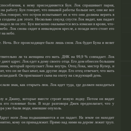
пособления, к нему присоединяется Бун. Лок спрашивает парня,
на работу. Бун говорит, что никакой работы больше нет, они же все
 Лок говорит, что остров испытывает их и что они должны верить в
 созданы для этого. Несколько секунд спустя Лок видит, как падает
видел ли он это. Бун внезапно оказывается весь измазан в крови, что-
небо. Лок снова сидит в инвалидном кресле, а позади него стоит его
 на небо.
е. Ночь. Все происходящее было лишь сном. Лок будит Буна и велит
твительно ли та женщина его мать. ДНК на 99,9 % совпадает. Лок
у дают адрес. Лок едет к дому своего отца. Его дом обнесен большим
анник, который пропускает Лока внутрь. Отец Лока, мистер Купер, и
т, что он не был зачат, как другие люди. Его отец отвечает, что мать
масшедшей. Он приглашает сына на охоту на следующий день.
слали знак, как открыть люк. Лок идет туда, где должен находиться
лу и Джину, которые вместе строят новую лодку. Потом он видит
к его головные боли. В ходе разговора Джек предполагает, что у
ера уже были люди, имевшие опухоль.
Вдруг ноги Лока подкашиваются и он падает. На земле он находит
онятно, кому он принадлежит. Прямо над ними на дереве лежит труп.