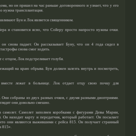
ома, но он пришел на час раньше договоренного и узнает, что у его
но нужна трансплантация.
авливают Бун и Лок является священником.
йера и становится ясно, что Сойеру просто напросто нужны очки.
он снова падает. Он рассказывает Буну, что он 4 года сидел в
атастрофы снова смог ходить.
 с отцом, Лок подстреливает голубя.
лежащий на краю обрыва. Бун должен залезть внутрь и посмотреть,
вместе лежат в больнице. Лок отдает отцу свою почку для
. Они собраны из двух разных очков, с двумя разными диоптриями.
глядят они довольно смешно.
в самолет. Самолет заполнен коробками с фигурами Девы Марии,
. Он находит карту и передатчик, который работает. Он посылает
 что они являются выжившими с рейса 815. Он получает странный
 815».