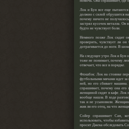
помочь. Она спрашивает, где 
Лок и Бун все еще пытаются 
должно с силой обрушится на 
почему ничего не получилось 
застрял кусочек металла. Он 
будто не чувствует боли.
Немного позже Лок сидит ок
проверить, чувствует ли он
дотрагивается до ноги. В шоке
На следущее утро Лок и Бун о
тоже не понимает, почему люк
отвечает, что все в порядке.
Флэшбэк: Лок на стоянке пер
футбольными мячами идет за н
ней, но его сбивает машина.
спрашивает, почему она его 
женщиной сидят в кафе. Лок н
вообще нашла. В ходе разгово
так и не усыновили. Женщина
жив ли его отец, на что женщи
Сойер спрашивает Сан, ко
использовать, чтобы избавит
просит Джека обследовать Сой